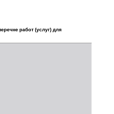
еречне работ (услуг) для