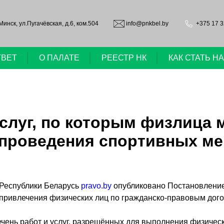
.Минск, ул.Пугачёвская, д.6, ком.504
info@pnkbel.by
+375 17 3
ТВЕТ
О ПАЛАТЕ
РЕЕСТР НК
КАК СТАТЬ 
слуг, по которым физлица 
 проведения спортивных м
Республики Беларусь
pravo.by
опубликовано Постановление
ля привлечения физических лиц по гражданско-правовым дог
ень работ и услуг, разрешённых для выполнения физичес