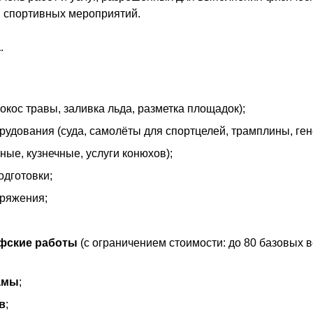
и спортивных мероприятий.
а
.
кос травы, заливка льда, разметка площадок);
рудования (суда, самолёты для спортцелей, трамплины, гене
ные, кузнечные, услуги конюхов);
одготовки;
аряжения;
афские работы
(с ограничением стоимости: до 80 базовых 
амы
;
в
;