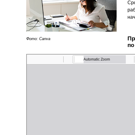
Ср
ра
нач
Пр
Фото: Canva
по