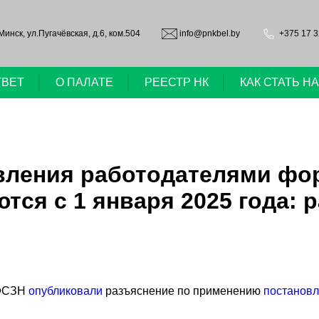
.Минск, ул.Пугачёвская, д.6, ком.504
info@pnkbel.by
+375 17 3
ТВЕТ
О ПАЛАТЕ
РЕЕСТР НК
КАК СТАТЬ 
вления работодателями фор
тся с 1 января 2025 года: 
ФСЗН
опубликовали
разъяснение по применению
постанов