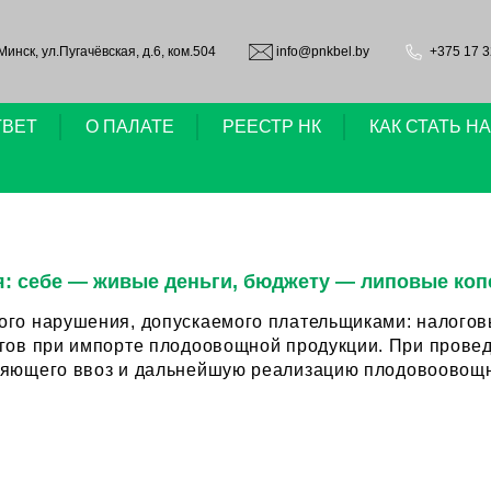
.Минск, ул.Пугачёвская, д.6, ком.504
info@pnkbel.by
+375 17 3
ТВЕТ
О ПАЛАТЕ
РЕЕСТР НК
КАК СТАТЬ 
я: себе — живые деньги, бюджету — липовые коп
ого нарушения, допускаемого плательщиками: налого
рте плодоовощной продукции. При проведении внеплановой проверки предприятия
ляющего ввоз и дальнейшую реализацию плодовоовощно