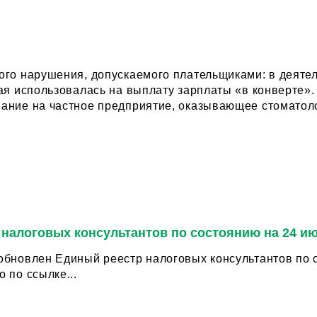
ого нарушения, допускаемого плательщиками: в деяте
ьзовалась на выплату зарплаты «в конверте». Инспекцией МНС по Кобринскому район
ние на частное предприятие, оказывающее стоматолог
 налоговых консультантов по состоянию на 24 и
овлен Единый реестр налоговых консультантов по состоянию на 
 по ссылке...