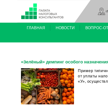
г
ГЛАВНАЯ
НОВОСТИ
ВОПРОС-О
«Зелёный» демпинг особого назначени
Пример типичн
от уплаты налогов при импо
«У», осуществ