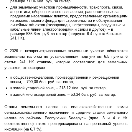
размере 71,04 бел. руб. за гектар;
для земельных участков промышленности, транспорта, связи,
энергетики, обороны и иного назначения, расположенных за
пределами населенных пунктов, предоставленных организациям
из земель лесного фонда для строительства и обслуживания
линейных объектов (газопроводы, нефтепроводы, воздушные и
кабельные линии электропередачи и связи и другое), – в
размере 535 бел. руб. за гектар (подпункт 6.4 пункта 6 статьи
241 НК).
С 2026 г. незарегистрированные земельные участки облагаются
земельным налогом по установленным подпунктом 6.5 пункта 6
статьи 241 НК ставкам, которые составляют для земельных
участков, относящихся:
к общественно-деловой, производственной и рекреационной
зонам, – 799,08 бел. руб. за гектар;
к жилой усадебной зоне, – 213,12 бел. руб. за гектар;
к жилой многоквартирной зоне, – 53,34 бел. руб. за гектар.
Ставки земельного налога на сельскохозяйственные земли
сельскохозяйственного назначения и средние ставки земельного
налога по районам Республики Беларусь (прил. 3 и 4 к НК
соответственно) также проиндексированы на прогнозный уровень
инфляции (на 6,7 %).