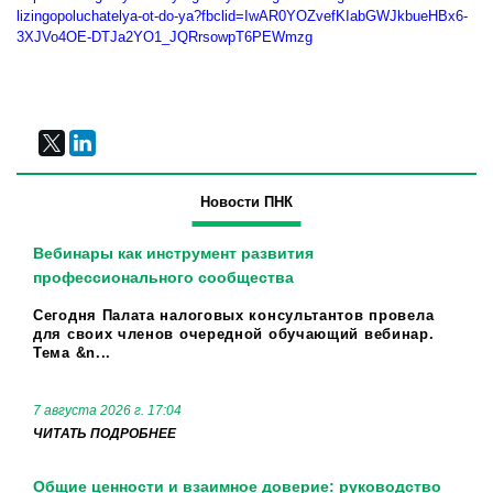
lizingopoluchatelya-ot-do-ya?fbclid=IwAR0YOZvefKIabGWJkbueHBx6-
3XJVo4OE-DTJa2YO1_JQRrsowpT6PEWmzg
Новости ПНК
Вебинары как инструмент развития
профессионального сообщества
Сегодня Палата налоговых консультантов провела
для своих членов очередной обучающий вебинар.
Тема &n...
7 августа 2026 г. 17:04
ЧИТАТЬ ПОДРОБНЕЕ
Общие ценности и взаимное доверие: руководство