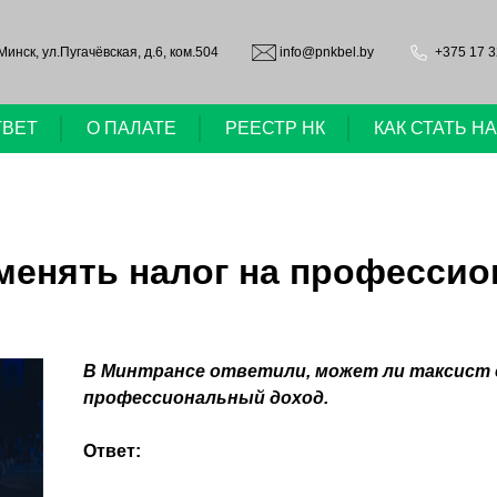
.Минск, ул.Пугачёвская, д.6, ком.504
info@pnkbel.by
+375 17 3
ТВЕТ
О ПАЛАТЕ
РЕЕСТР НК
КАК СТАТЬ 
именять налог на професси
В Минтрансе ответили, может ли таксист
профессиональный доход.
Ответ: