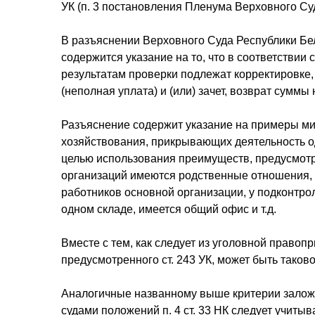
УК (п. 3 постановления Пленума Верховного Суд
В разъяснении Верховного Суда Республики Бел
содержится указание на то, что в соответствии с
результатам проверки подлежат корректировке,
(неполная уплата) и (или) зачет, возврат суммы 
Разъяснение содержит указание на примеры мин
хозяйствования, прикрывающих деятельность о
целью использования преимуществ, предусмотр
организаций имеются родственные отношения, 
работников основной организации, у подконтро
одном складе, имеется общий офис и т.д.
Вместе с тем, как следует из уголовной право
предусмотренного ст. 243 УК, может быть таков
Аналогичные названному выше критерии заложе
судами положений п. 4 ст. 33 НК следует учиты