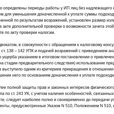
но определены периоды работы у ИП лиц без надлежащего
ем для уменьшения доначисленной к уплате суммы подоходн
ченной по результатам возражений, установлен размер и
в акте дополнительной проверки о возможности зачета этой
е по акту проверки налогам.
окатом, в совокупности с обращением к налоговому консу
е ст. 138 – 142 УПК и подачей возражений с приведением 
 ущерба указанием в итоговом постановлении о привлечени
 (на стадии предварительного следствия) использование п
тв выступило одним из критериев прекращения в отношении
ошении него по основаниям доначисления к уплате подоходн
лее полной защиты прав и законных интересов физического
а по ст. 243 УК, с учетом наличия особенностей, связанны
кте, следует наиболее полно и своевременно до передачи у
енты, предусмотренные Указом N 510, Положением N 510,