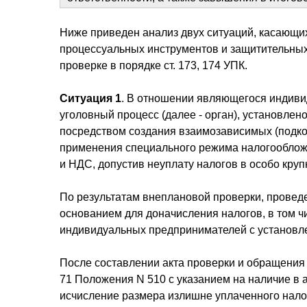
Ниже приведен анализ двух ситуаций, касающих
процессуальных инструментов и защитительных
проверке в порядке ст. 173, 174 УПК.
Ситуация 1
. В отношении являющегося индивид
уголовный процесс (далее - орган), установле
посредством создания взаимозависимых (подк
применения специального режима налогообложе
и НДС, допустив неуплату налогов в особо кру
По результатам внеплановой проверки, прове
основанием для доначисления налогов, в том чи
индивидуальных предпринимателей с установл
После составлении акта проверки и обращения 
71 Положения N 510 с указанием на наличие в 
исчисление размера излишне уплаченного нало