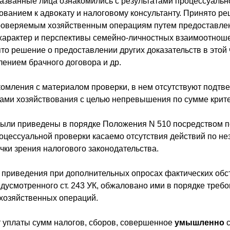
названные лица ознакомились с результатами процессуальн
ванием к адвокату и налоговому консультанту. Принято ре
проверяемым хозяйственным операциям путем предоставле
 характер и перспективы семейно-личностных взаимоотнош
то решение о предоставлении других доказательств в этой 
лением брачного договора и др.
накомления с материалом проверки, в нем отсутствуют под
тами хозяйствования с целью непревышения по сумме кри
были приведены в порядке Положения N 510 посредством п
оцессуальной проверки касаемо отсутствия действий по н
очки зрения налогового законодательства.
о приведения при дополнительных опросах фактических обс
усмотренного ст. 243 УК, обжаловано ими в порядке требов
хозяйственных операций.
т уплаты сумм налогов, сборов, совершенное
умышленно
с