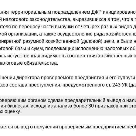
вания территориальным подразделением ДФР инициировано
 налогового законодательства, выразившихся в том, что в
ителя по переносу части выручки от четырех разных видов 
мой организации, а также осуществление ряда хозяйственн
нкретной разумной хозяйственной (деловой) цели, а были
говой базы и сумм, подлежащих исполнению налоговых об
сь искусственная видимость соответствия хозяйственных 
алоговые обязательства.
ении директора проверяемого предприятия и его супруги и
ков состава преступления, предусмотренного ст. 243 УК (д
роверяющим органом сделан предварительный вывод о нали
ия бизнеса», исходя из анализа более 30 признаков при э
х оценку.
ается вывод о получении проверяемым предприятием нео