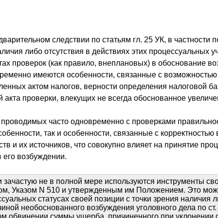
арительном следствии по статьям гл. 25 УК, в частности по
личия либо отсутствия в действиях этих процессуальных уч
тах проверок (как правило, внеплановых) в обоснование в
временно имеются особенности, связанные с возможностью 
сленных актом налогов, верности определения налоговой 
й акта проверки, влекущих не всегда обоснованное увелич
ПК, проводимых часто одновременно с проверками правильн
собенности, так и особенности, связанные с корректность
тв и их источников, что совокупно влияет на принятие про
в его возбуждении.
 зачастую не в полной мере используются инструменты св
м, Указом N 510 и утвержденным им Положением. Это мож
суальных статусах своей позиции с точки зрения наличия л
чиной необоснованного возбуждения уголовного дела по ст.
ом обвинении суммы ущерба, причиненного при уклонении о