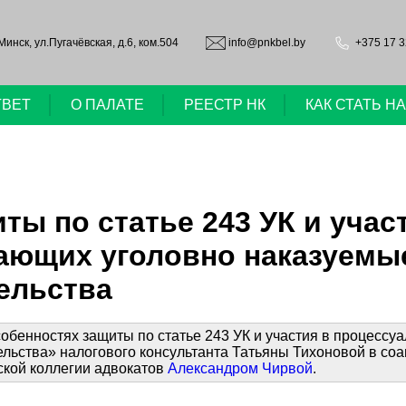
.Минск, ул.Пугачёвская, д.6, ком.504
info@pnkbel.by
+375 17 3
ТВЕТ
О ПАЛАТЕ
РЕЕСТР НК
КАК СТАТЬ 
ты по статье 243 УК и уча
гающих уголовно наказуемы
ельства
обенностях защиты по статье 243 УК и участия в процессу
льства» налогового консультанта Татьяны Тихоновой в со
ской коллегии адвокатов
Александром Чирвой
.