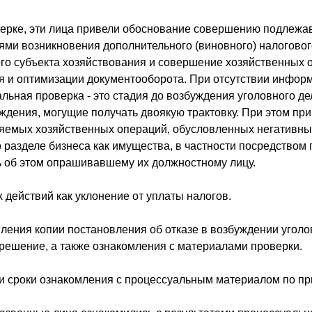
ерке, эти лица привели обоснование совершению подлежав
ми возникновения дополнительного (виновного) налогового
орого субъекта хозяйствования и совершение хозяйственны
 и оптимизации документооборота. При отсутствии инфор
суальная проверка - это стадия до возбуждения уголовного 
ждения, могущие получать двоякую трактовку. При этом пр
ряемых хозяйственных операций, обусловленных негативн
о разделе бизнеса как имущества, в частности посредство
ь об этом опрашивавшему их должностному лицу.
действий как уклонение от уплаты налогов.
ления копии постановления об отказе в возбуждении уголов
е решение, а также ознакомления с материалами проверки.
 и сроки ознакомления с процессуальным материалом по п