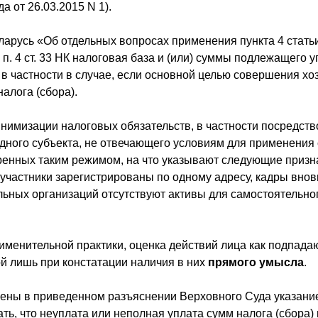
а от 26.03.2015 N 1).
арусь «Об отдельных вопросах применения пункта 4 стать
 п. 4 ст. 33 НК налоговая база и (или) суммы подлежащего уп
 в частности в случае, если основной целью совершения х
налога (сбора).
имизации налоговых обязательств, в частности посредств
дного субъекта, не отвечающего условиям для применения
енных таким режимом, на что указывают следующие призн
участники зарегистрированы по одному адресу, кадры внов
льных организаций отсутствуют активы для самостоятельно
применительной практики, оценка действий лица как подпад
ой лишь при констатации наличия в них
прямого умысла
.
ны в приведенном разъяснении Верховного Суда указание
вать, что неуплата или неполная уплата сумм налога (сбора