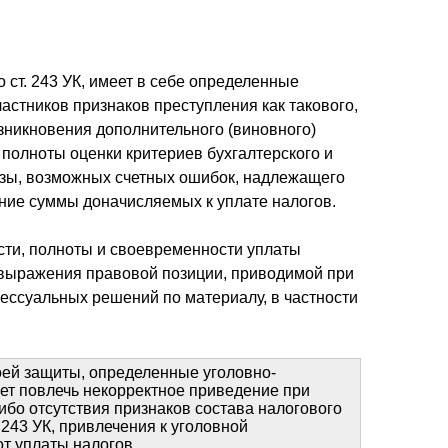
 ст. 243 УК, имеет в себе определенные
астников признаков преступления как такового,
озникновения дополнительного (виновного)
полноты оценки критериев бухгалтерского и
базы, возможных счетных ошибок, надлежащего
ение суммы доначисляемых к уплате налогов.
ости, полноты и своевременности уплаты
ю выражения правовой позиции, приводимой при
цессуальных решений по материалу, в частности
оей защиты, определенные уголовно-
ет повлечь некорректное приведение при
ибо отсутствия признаков состава налогового
 243 УК, привлечения к уголовной
т уплаты налогов.