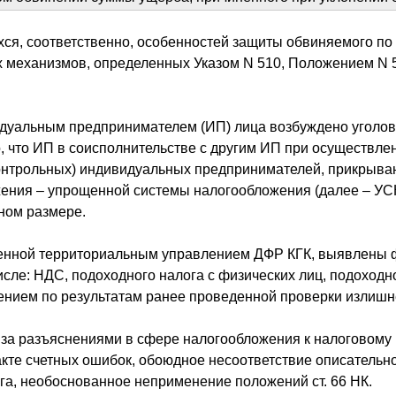
ся, соответственно, особенностей защиты обвиняемого по 
 механизмов, определенных Указом N 510, Положением N 5
уальным предпринимателем (ИП) лица возбуждено уголовное
но, что ИП в соисполнительстве с другим ИП при осуществл
онтрольных) индивидуальных предпринимателей, прикрыва
ния – упрощенной системы налогообложения (далее – УСН
пном размере.
денной территориальным управлением ДФР КГК, выявлены 
сле: НДС, подоходного налога с физических лиц, подоходно
ением по результатам ранее проведенной проверки излишн
за разъяснениями в сфере налогообложения к налоговому 
акте счетных ошибок, обоюдное несоответствие описательно
га, необоснованное неприменение положений ст. 66 НК.