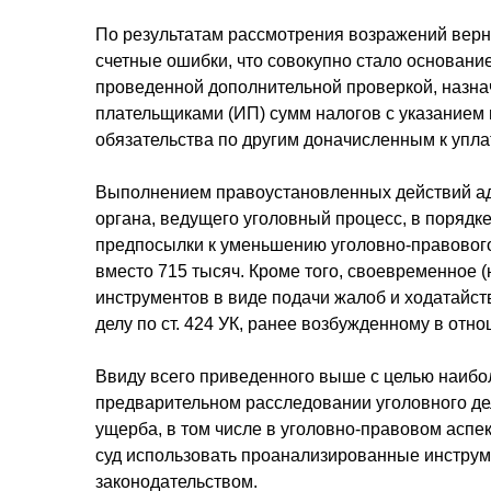
По результатам рассмотрения возражений вер
счетные ошибки, что совокупно стало основани
проведенной дополнительной проверкой, назна
плательщиками (ИП) сумм налогов с указанием 
обязательства по другим доначисленным к уплат
Выполнением правоустановленных действий адв
органа, ведущего уголовный процесс, в порядк
предпосылки к уменьшению уголовно-правового
вместо 715 тысяч. Кроме того, своевременное
инструментов в виде подачи жалоб и ходатайс
делу по ст. 424 УК, ранее возбужденному в отн
Ввиду всего приведенного выше с целью наибо
предварительном расследовании уголовного дел
ущерба, в том числе в уголовно-правовом аспе
суд использовать проанализированные инструм
законодательством.