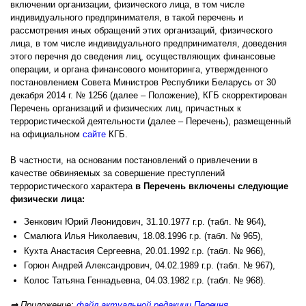
включении организации, физического лица, в том числе
индивидуального предпринимателя, в такой перечень и
рассмотрения иных обращений этих организаций, физического
лица, в том числе индивидуального предпринимателя, доведения
этого перечня до сведения лиц, осуществляющих финансовые
операции, и органа финансового мониторинга, утвержденного
постановлением Совета Министров Республики Беларусь от 30
декабря 2014 г. № 1256 (далее – Положение), КГБ скорректирован
Перечень организаций и физических лиц, причастных к
террористической деятельности (далее – Перечень), размещенный
на официальном
сайте
КГБ.
В частности, на основании постановлений о привлечении в
качестве обвиняемых за совершение преступлений
террористического характера
в Перечень включены следующие
физически лица:
Зенкович Юрий Леонидович, 31.10.1977 г.р. (табл. № 964),
Смалюга Илья Николаевич, 18.08.1996 г.р. (табл. № 965),
Кухта Анастасия Сергеевна, 20.01.1992 г.р. (табл. № 966),
Горюн Андрей Александрович, 04.02.1989 г.р. (табл. № 967),
Колос Татьяна Геннадьевна, 04.03.1982 г.р. (табл. № 968).
⇒
Приложение:
файл актуальной редакции Перечня