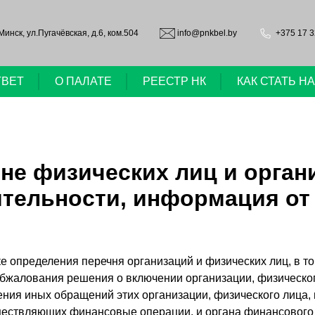
.Минск, ул.Пугачёвская, д.6, ком.504
info@pnkbel.by
+375 17 3
ТВЕТ
О ПАЛАТЕ
РЕЕСТР НК
КАК СТАТЬ 
не физических лиц и орган
тельности, информация от 
ке определения перечня организаций и физических лиц, в 
обжалования решения о включении организации, физическог
ения иных обращений этих организации, физического лица,
уществляющих финансовые операции, и органа финансового