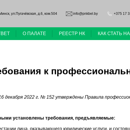
.Минск, ул.Пугачёвская, д.6, ком.504
info@pnkbel.by
+375 17 3
ТВЕТ
О ПАЛАТЕ
РЕЕСТР НК
КАК СТАТЬ 
ебования к профессиональн
 декабря 2022 г. № 152 утверждены Правила профессион
рыми установлены требования, предъявляемые:
тестации лица, оказывающего юридические услуги, и состо