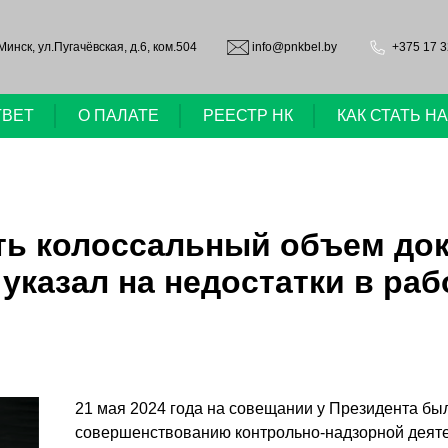
.Минск, ул.Пугачёвская, д.6, ком.504
info@pnkbel.by
+375 17 3
ТВЕТ
О ПАЛАТЕ
РЕЕСТР НК
КАК СТАТЬ 
ть колоссальный объем до
указал на недостатки в ра
21 мая 2024 года на совещании у Президента был
совершенствованию контрольно-надзорной деяте