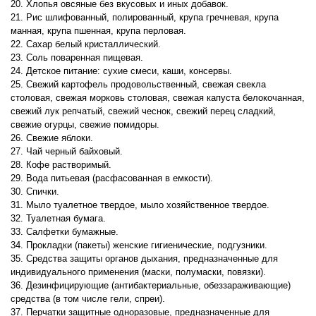
20. Хлопья овсяные без вкусовых и иных добавок.
21. Рис шлифованный, полированный, крупа гречневая, крупа
манная, крупа пшенная, крупа перловая.
22. Сахар белый кристаллический.
23. Соль поваренная пищевая.
24. Детское питание: сухие смеси, каши, консервы.
25. Свежий картофель продовольственный, свежая свекла
столовая, свежая морковь столовая, свежая капуста белокочанная,
свежий лук репчатый, свежий чеснок, свежий перец сладкий,
свежие огурцы, свежие помидоры.
26. Свежие яблоки.
27. Чай черный байховый.
28. Кофе растворимый.
29. Вода питьевая (расфасованная в емкости).
30. Спички.
31. Мыло туалетное твердое, мыло хозяйственное твердое.
32. Туалетная бумага.
33. Салфетки бумажные.
34. Прокладки (пакеты) женские гигиенические, подгузники.
35. Средства защиты органов дыхания, предназначенные для
индивидуального применения (маски, полумаски, повязки).
36. Дезинфицирующие (антибактериальные, обеззараживающие)
средства (в том числе гели, спреи).
37. Перчатки защитные одноразовые, предназначенные для