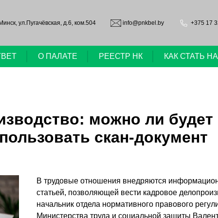
.Минск, ул.Пугачёвская, д.6, ком.504
info@pnkbel.by
+375 17 3
ТВЕТ
О ПАЛАТЕ
РЕЕСТР НК
КАК СТАТЬ 
изводство: можно ли будет
пользовать скан-документ
В трудовые отношения внедряются информационн
статьей, позволяющей вести кадровое делопроиз
начальник отдела нормативного правового регул
Министерства труда и социальной защиты Вален