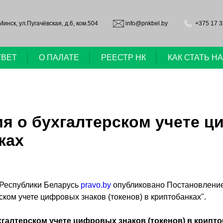
.Минск, ул.Пугачёвская, д.6, ком.504
info@pnkbel.by
+375 17 3
ТВЕТ
О ПАЛАТЕ
РЕЕСТР НК
КАК СТАТЬ 
я о бухгалтерском учете 
ках
Республики Беларусь
pravo.by
опубликовано Постановление
ском учете цифровых знаков (токенов) в криптобанках".
хгалтерском учете цифровых знаков (токенов) в крипт