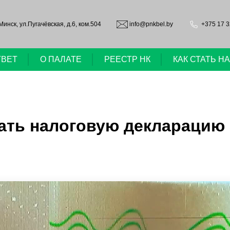
.Минск, ул.Пугачёвская, д.6, ком.504
info@pnkbel.by
+375 17 3
ТВЕТ
О ПАЛАТЕ
РЕЕСТР НК
КАК СТАТЬ 
ть налоговую декларацию з