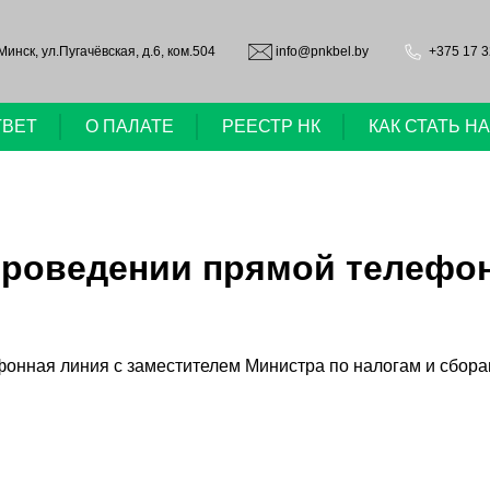
.Минск, ул.Пугачёвская, д.6, ком.504
info@pnkbel.by
+375 17 3
ТВЕТ
О ПАЛАТЕ
РЕЕСТР НК
КАК СТАТЬ 
роведении прямой телефон
фонная линия с заместителем Министра по налогам и сбор