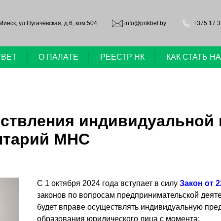
.Минск, ул.Пугачёвская, д.6, ком.504
info@pnkbel.by
+375 17 3
ТВЕТ
О ПАЛАТЕ
РЕЕСТР НК
КАК СТАТЬ 
ствления индивидуальной
нтарий МНС
С 1 октября 2024 года вступает в силу
Закон от 2
законов по вопросам предпринимательской деяте
будет вправе осуществлять индивидуальную пре
образования юридического лица с момента: