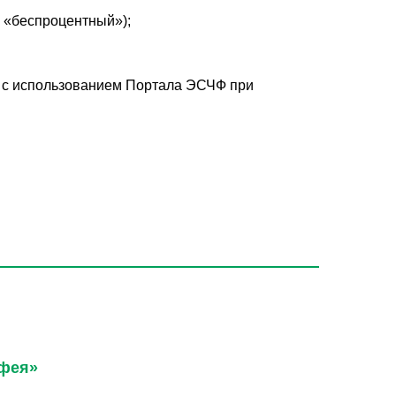
и «беспроцентный»);
го с использованием Портала ЭСЧФ при
 фея»