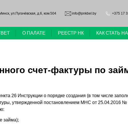
.Минск, ул.Пугачёвская, д.6, ком.504
info@pnkbel.by
+375 17 3
ТВЕТ
О ПАЛАТЕ
РЕЕСТР НК
КАК СТАТЬ 
нного счет-фактуры по зай
пункта 26 Инструкции о порядке создания (в том числе запо
туры, утвержденной постановлением МНС от 25.04.2016 № 1
ю:
е займа);