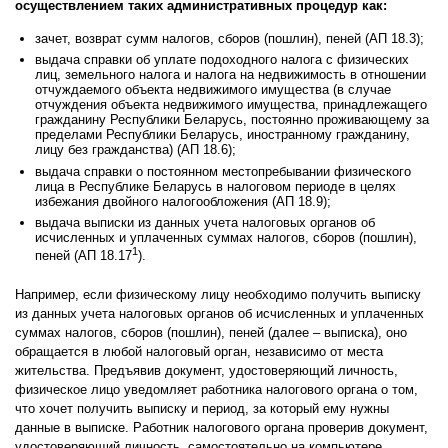
осуществлением таких административных процедур как:
зачет, возврат сумм налогов, сборов (пошлин), пеней (АП 18.3);
выдача справки об уплате подоходного налога с физических
лиц, земельного налога и налога на недвижимость в отношении
отчуждаемого объекта недвижимого имущества (в случае
отчуждения объекта недвижимого имущества, принадлежащего
гражданину Республики Беларусь, постоянно проживающему за
пределами Республики Беларусь, иностранному гражданину,
лицу без гражданства) (АП 18.6);
выдача справки о постоянном местопребывании физического
лица в Республике Беларусь в налоговом периоде в целях
избежания двойного налогообложения (АП 18.9);
выдача выписки из данных учета налоговых органов об
исчисленных и уплаченных суммах налогов, сборов (пошлин),
1
пеней (АП 18.17
).
Например, если физическому лицу необходимо получить выписку
из данных учета налоговых органов об исчисленных и уплаченных
суммах налогов, сборов (пошлин), пеней (далее – выписка), оно
обращается в любой налоговый орган, независимо от места
жительства. Предъявив документ, удостоверяющий личность,
физическое лицо уведомляет работника налогового органа о том,
что хочет получить выписку и период, за который ему нужны
данные в выписке. Работник налогового органа проверив документ,
удостоверяющий личность, самостоятельно на компьютере