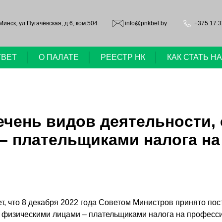
.Минск, ул.Пугачёвская, д.6, ком.504
info@pnkbel.by
+375 17 3
ТВЕТ
О ПАЛАТЕ
РЕЕСТР НК
КАК СТАТЬ 
ечень видов деятельности
– плательщиками налога н
т, что 8 декабря 2022 года Советом Министров принято по
 физическими лицами – плательщиками налога на професс