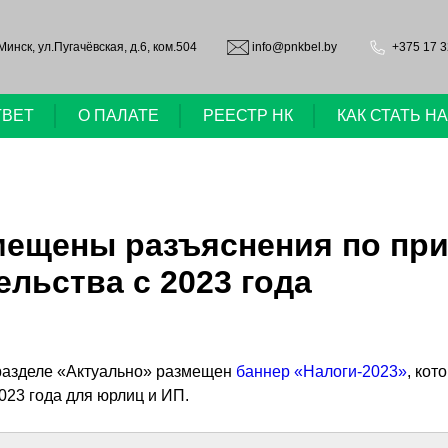
.Минск, ул.Пугачёвская, д.6, ком.504
info@pnkbel.by
+375 17 3
ТВЕТ
О ПАЛАТЕ
РЕЕСТР НК
КАК СТАТЬ 
змещены разъяснения по пр
ельства с 2023 года
 разделе «Актуально» размещен
баннер «Налоги-2023»
, ко
023 года для юрлиц и ИП.