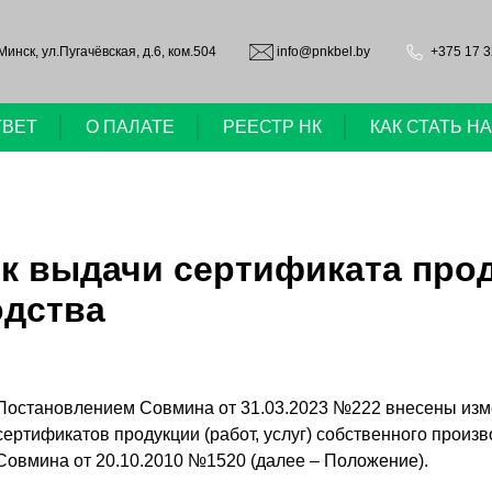
.Минск, ул.Пугачёвская, д.6, ком.504
info@pnkbel.by
+375 17 3
ТВЕТ
О ПАЛАТЕ
РЕЕСТР НК
КАК СТАТЬ 
к выдачи сертификата проду
одства
Постановлением Совмина от 31.03.2023 №222 внесены изм
сертификатов продукции (работ, услуг) собственного прои
Совмина от 20.10.2010 №1520 (далее – Положение).