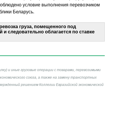
е соблюдено условие выполнения перевозчиком
блики Беларусь.
евозка груза, помещенного под
 и следовательно облагается по ставке
алку) и иные грузовые операции с товарами, перевозимыми
ономического союза, а также на замену транспортных
твержденный решением Коллегии Евразийской экономической