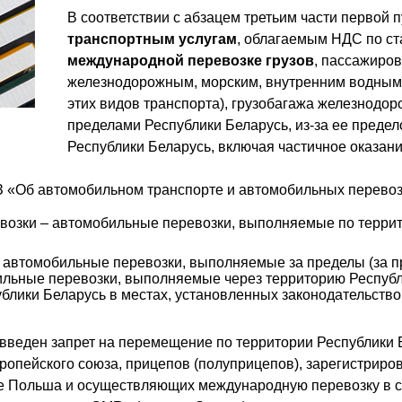
В соответствии с абзацем третьим части первой п
транспортным услугам
, облагаемым НДС по ст
международной перевозке грузов
, пассажиро
железнодорожным, морским, внутренним водным 
этих видов транспорта), грузобагажа железнодо
пределами Республики Беларусь, из-за ее предел
Республики Беларусь, включая частичное оказание
-З «Об автомобильном транспорте и автомобильных перевозк
возки – автомобильные перевозки, выполняемые по террит
втомобильные перевозки, выполняемые за пределы (за пр
бильные перевозки, выполняемые через территорию Респуб
блики Беларусь в местах, установленных законодательство
введен запрет на перемещение по территории Республики Б
вропейского союза, прицепов (полуприцепов), зарегистрир
ке Польша и осуществляющих международную перевозку в 