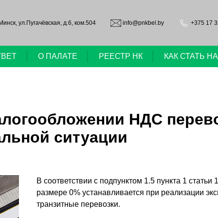
.Минск, ул.Пугачёвская, д.6, ком.504
info@pnkbel.by
+375 17 3
ТВЕТ
О ПАЛАТЕ
РЕЕСТР НК
КАК СТАТЬ 
алогообложении НДС перев
альной ситуации
В соответствии с подпунктом 1.5 пункта 1 статьи
размере 0% устанавливается при реализации экс
транзитные перевозки.