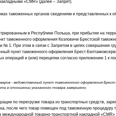
акладными «CMR» (далее – Запрет).
ах таможенных органов сведениям и представленных к о
трированным в Республике Польша, при прибытии на терри
пункт таможенного оформления Козловичи Брестской тамож
и № 1. При этом в связи с Запретом в целях совершения г
енный пункт таможенного оформления Брест-Белтаможсер
х операций и (или) перецепки согласно приложению 1 к по
оваров - ведомственный пункт таможенного оформления Брест
та в отношении указанного товара завершено;
рации по перегрузке товара из транспортных средств, зар
ка, после чего товар помещен под таможенную процедуру 
о в международной товарно-транспортной накладной «CMR»