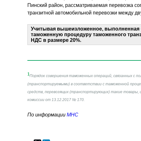
Пинский район, рассматриваемая перевозка сог
транзитной автомобильной перевозки между дв
Учитывая вышеизложенное, выполненная б
таможенную процедуру таможенного транзи
НДС в размере 20%.
1
Порядок совершения таможенных операций, связанных с пол
(транспортируемыми) в соответствии с таможенной проце
средств, перевозящих (транспортирующих) такие товары, 
комиссии от 13.12.2017 № 170.
По информации
МНС