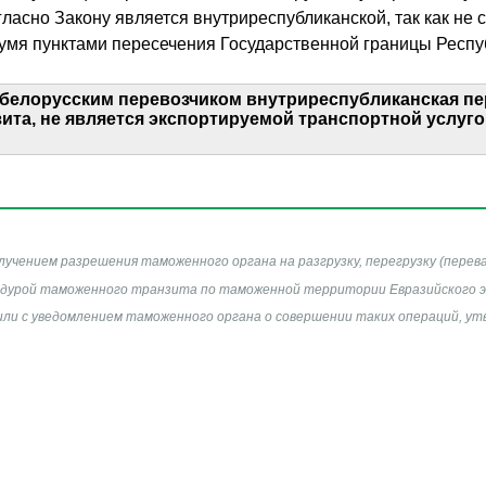
ласно Закону является внутриреспубликанской, так как н
умя пунктами пересечения Государственной границы Респу
елорусским перевозчиком внутриреспубликанская пер
та, не является экспортируемой транспортной услугой
учением разрешения таможенного органа на разгрузку, перегрузку (перев
дурой таможенного транзита по таможенной территории Евразийского эк
или с уведомлением таможенного органа о совершении таких операций, у