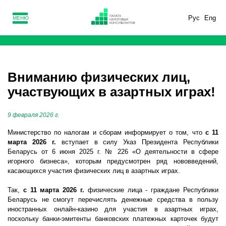
Рус
Eng
МЕНЮ
Вниманию физических лиц,
участвующих в азартных играх!
9 февраля 2026 г.
Министерство по налогам и сборам информирует о том, что
с 11
марта 2026 г.
вступает в силу Указ Президента Республики
Беларусь от 6 июня 2025 г. № 226 «О деятельности в сфере
игорного бизнеса», которым предусмотрен ряд нововведений,
касающихся участия физических лиц в азартных играх.
Так,
с 11 марта 2026 г.
физические лица - граждане Республики
Беларусь не смогут перечислять денежные средства в пользу
иностранных онлайн-казино для участия в азартных играх,
поскольку банки-эмитенты банковских платежных карточек будут