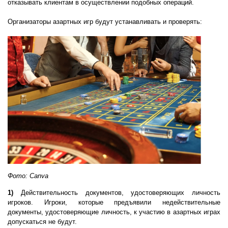
отказывать клиентам в осуществлении подобных операций.
Организаторы азартных игр будут устанавливать и проверять:
Фото: Canva
1)
Действительность документов, удостоверяющих личность
игроков. Игроки, которые предъявили недействительные
документы, удостоверяющие личность, к участию в азартных играх
допускаться не будут.