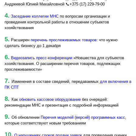
Андреевой Юлией Михайловной 📞+375 (17) 229-79-00
4.
Заседание коллегии МНС
по вопросам организации и
проведения контрольной работы в отношении субъектов
хозяйствования
5.
Расширен
перечень прослеживаемых товаров
: что нужно
сделать бизнесу до 1 декабря
6.
Видеозапись пресс-конференции
«Новшества для субъектов
хозяйствования. О расширении перечня товаров, подлежащих
прослеживаемости»
7.
Изменения в составе сведений, передаваемых
для включения в
ПК СПТ
8.
Как
обновить кассовое оборудование
без очередей:
рекомендации МНС и презентация с подробной информацией
9.
Об обновлении
Перечня моделей (версий) программных касс
,
которые соответствуют новым требованиям
10.
О нарушениях сроков подачи заявок
для проведения оценки