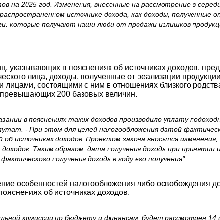
в на 2025 год. Изменения, внесенные на рассмотрение в серед
 распространенном источнике дохода, как доходы, полученные 
ьги, которые получают наши люди от продажи излишков продукц
лиц, указывающих в пояснениях об источниках доходов, пр
еского лица, доходы, полученные от реализации продукци
лицами, состоящими с ним в отношениях близкого родства 
х, превышающих 200 базовых величин.
казании в пояснениях таких доходов производило уплату подоход
путат. - При этом для целей налогообложения датой фактическ
 об источниках доходов. Проектом закона вносятся изменения,
 доходов. Таким образом, дата получения дохода при принятии 
фактического получения дохода в году его получения".
ние особенностей налогообложения либо освобождения до
пояснениях об источниках доходов.
льной комиссии по бюджету и финансам, будет рассмотрен 14 и