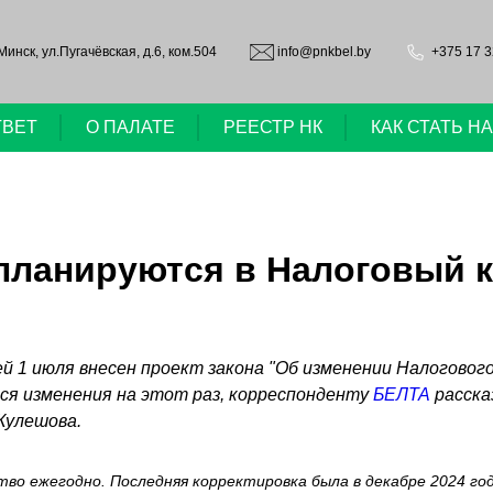
.Минск, ул.Пугачёвская, д.6, ком.504
info@pnkbel.by
+375 17 3
ТВЕТ
О ПАЛАТЕ
РЕЕСТР НК
КАК СТАТЬ 
планируются в Налоговый 
1 июля внесен проект закона "Об изменении Налогового 
тся изменения на этот раз, корреспонденту
БЕЛТА
расска
Кулешова.
во ежегодно. Последняя корректировка была в декабре 2024 го