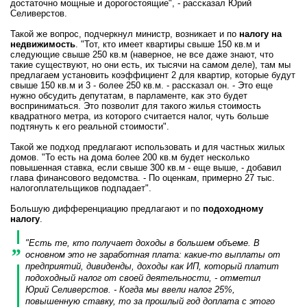
достаточно мощные и дорогостоящие", - рассказал Юрий
Селиверстов.
Такой же вопрос, подчеркнул министр, возникает и по
налогу на
недвижимость
. "Тот, кто имеет квартиры свыше 150 кв.м и
следующие свыше 250 кв.м (наверное, не все даже знают, что
такие существуют, но они есть, их тысячи на самом деле), там мы
предлагаем установить коэффициент 2 для квартир, которые будут
свыше 150 кв.м и 3 - более 250 кв.м. - рассказал он. - Это еще
нужно обсудить депутатам, в парламенте, как это будет
восприниматься. Это позволит для такого жилья стоимость
квадратного метра, из которого считается налог, чуть больше
подтянуть к его реальной стоимости".
Такой же подход предлагают использовать и для частных жилых
домов. "То есть на дома более 200 кв.м будет несколько
повышенная ставка, если свыше 300 кв.м - еще выше, - добавил
глава финансового ведомства. - По оценкам, примерно 27 тыс.
налогоплательщиков подпадает".
Большую дифференциацию предлагают и по
подоходному
налогу
.
"Есть те, кто получает доходы в большем объеме. В
основном это не заработная плата: какие-то выплаты от
предприятий, дивиденды, доходы как ИП, который платит
подоходный налог от своей деятельности, - отметил
Юрий Селиверстов. - Когда мы ввели налог 25%,
повышенную ставку, то за прошлый год доплата с этого