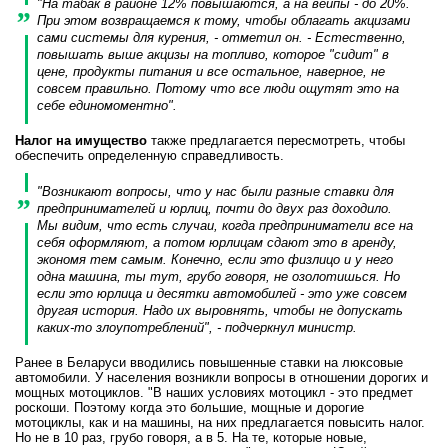
"На табак в районе 12% повышаются, а на вейпы - до 20%.
При этом возвращаемся к тому, чтобы облагать акцизами
сами системы для курения, - отметил он. - Естественно,
повышать выше акцизы на топливо, которое "сидит" в
цене, продукты питания и все остальное, наверное, не
совсем правильно. Потому что все люди ощутят это на
себе единомоментно".
Налог на имущество
также предлагается пересмотреть, чтобы
обеспечить определенную справедливость.
"Возникают вопросы, что у нас были разные ставки для
предпринимателей и юрлиц, почти до двух раз доходило.
Мы видим, что есть случаи, когда предприниматели все на
себя оформляют, а потом юрлицам сдают это в аренду,
экономя тем самым. Конечно, если это физлицо и у него
одна машина, ты тут, грубо говоря, не озолотишься. Но
если это юрлица и десятки автомобилей - это уже совсем
другая история. Надо их выровнять, чтобы не допускать
каких-то злоупотреблений", - подчеркнул министр.
Ранее в Беларуси вводились повышенные ставки на люксовые
автомобили. У населения возникли вопросы в отношении дорогих и
мощных мотоциклов. "В наших условиях мотоцикл - это предмет
роскоши. Поэтому когда это большие, мощные и дорогие
мотоциклы, как и на машины, на них предлагается повысить налог.
Но не в 10 раз, грубо говоря, а в 5. На те, которые новые,