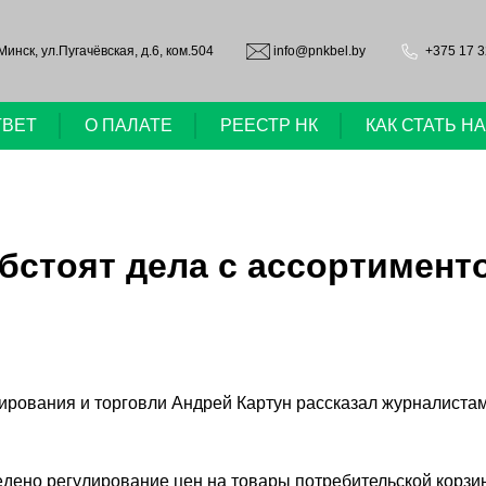
.Минск, ул.Пугачёвская, д.6, ком.504
info@pnkbel.by
+375 17 3
ТВЕТ
О ПАЛАТЕ
РЕЕСТР НК
КАК СТАТЬ 
обстоят дела с ассортимент
рования и торговли Андрей Картун рассказал журналистам,
ено регулирование цен на товары потребительской корзин