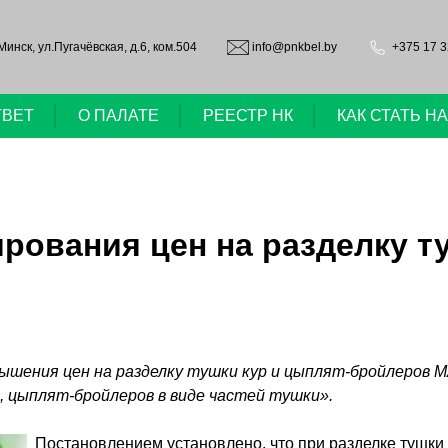
.Минск, ул.Пугачёвская, д.6, ком.504
info@pnkbel.by
+375 17 3
ТВЕТ
О ПАЛАТЕ
РЕЕСТР НК
КАК СТАТЬ 
ования цен на разделку ту
ышения цен на разделку тушки кур и цыплят-бройлеров 
р, цыплят-бройлеров в виде частей тушки».
Постановлением установлено, что при разделке тушки 