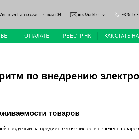
.Минск, ул.Пугачёвская, д.6, ком.504
info@pnkbel.by
+375 17 3
ТВЕТ
О ПАЛАТЕ
РЕЕСТР НК
КАК СТАТЬ 
ритм по внедрению электр
еживаемости товаров
ой продукции на предмет включения ее в перечень товаров