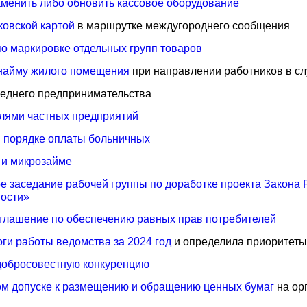
аменить либо обновить кассовое оборудование
ковской картой
в маршрутке междугороднего сообщения
о маркировке отдельных групп товаров
 найму жилого помещения
при направлении работников в с
реднего предпринимательства
елями частных предприятий
 порядке оплаты больничных
 и микрозайме
е заседание рабочей группы по доработке проекта Закона
ности»
глашение по обеспечению равных прав потребителей
оги работы ведомства за 2024 год
и определила приоритеты
добросовестную конкуренцию
ом допуске к размещению и обращению ценных бумаг
на ор