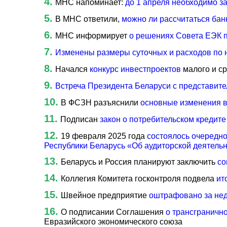
МНС напоминает:
до 1 апреля необходимо з
В МНС ответили,
можно ли рассчитаться бан
МНС информирует
о решениях Совета ЕЭК п
Изменены размеры суточных и расходов по
Начался
конкурс инвестпроектов
малого и с
Встреча Президента Беларуси с представит
В ФСЗН разъяснили
основные изменения в
Подписан
закон о потребительском кредите
19 февраля 2025 года
состоялось очередно
Республики Беларусь «Об аудиторской деятель
Беларусь и Россия планируют заключить
со
Коллегия Комитета госконтроля подвела
ит
Швейное предприятие
оштрафовано за не
О подписании Соглашения
о трансграничн
Евразийского экономического союза