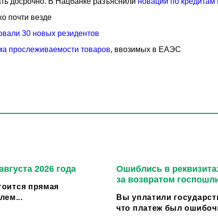
шать досрочно. В Нацбанке разъяснили
новации по кредитам
хо почти везде
овали 30 новых резидентов
ма прослеживаемости товаров
, ввозимых в ЕАЭС
августа 2026 года
Ошиблись в реквизитах
за возвратом госпошл
стоится прямая
ем...
Вы уплатили государст
что платеж был ошибоч