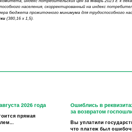
митета, индекс потребительских цен за январь 2023 г. к дека
собного населения, скорректированный на индекс потребительс
 размера бюджета прожиточного минимума для трудоспособного на
йки
(380,16 х 1,5).
августа 2026 года
Ошиблись в реквизитах
за возвратом госпошл
стоится прямая
ем...
Вы уплатили государст
что платеж был ошибоч