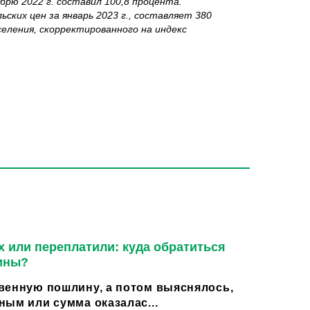
брю 2022 г. составил 100,8 процента.
ких цен за январь 2023 г., составляет 380
селения, скорректированного на индекс
 или переплатили: куда обратиться
ины?
венную пошлину, а потом выяснялось,
ным или сумма оказалас...