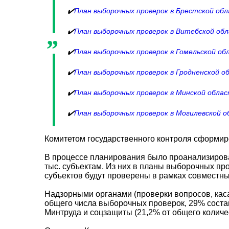
✔️
План выборочных проверок в Брестской об
✔️
План выборочных проверок в Витебской об
✔️
План выборочных проверок в Гомельской об
✔️
План выборочных проверок в Гродненской о
✔️
План выборочных проверок в Минской обла
✔️
План выборочных проверок в Могилевской 
Комитетом государственного контроля сформиро
В процессе планирования было проанализирован
тыс. субъектам. Из них в планы выборочных про
субъектов будут проверены в рамках совместны
Надзорными органами (проверки вопросов, кас
общего числа выборочных проверок, 29% соста
Минтруда и соцзащиты (21,2% от общего количес