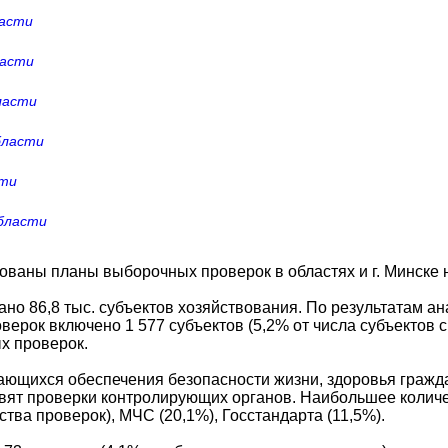
ласти
ласти
ласти
бласти
сти
области
ваны планы выборочных проверок в областях и г. Минске н
о 86,8 тыс. субъектов хозяйствования. По результатам ан
верок включено 1 577 субъектов (5,2% от числа субъектов с
х проверок.
ающихся обеспечения безопасности жизни, здоровья гражд
вят проверки контролирующих органов. Наибольшее колич
тва проверок), МЧС (20,1%), Госстандарта (11,5%).