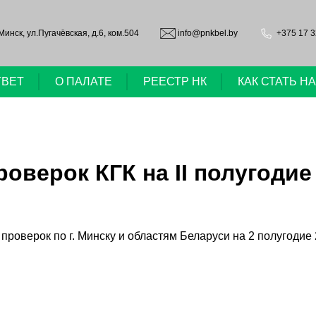
.Минск, ул.Пугачёвская, д.6, ком.504
info@pnkbel.by
+375 17 3
ТВЕТ
О ПАЛАТЕ
РЕЕСТР НК
КАК СТАТЬ 
верок КГК на II полугодие 2
роверок по г. Минску и областям Беларуси на 2 полугодие 