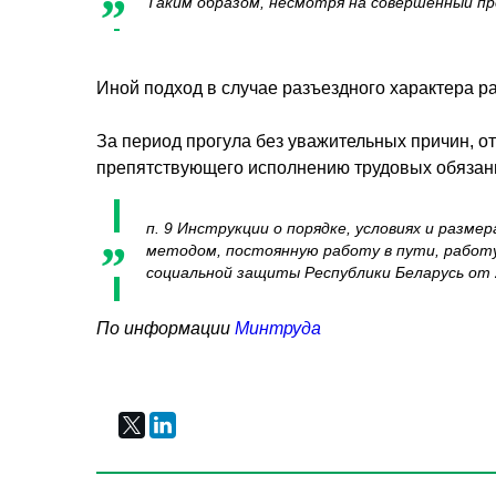
Таким образом, несмотря на совершенный пр
Иной подход в случае разъездного характера р
За период прогула без уважительных причин, о
препятствующего исполнению трудовых обязанн
п. 9 Инструкции о порядке, условиях и раз
методом, постоянную работу в пути, работ
социальной защиты Республики Беларусь от 25
По информации
Минтруда