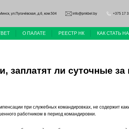
.Минск, ул.Пугачёвская, д.6, ком.504
info@pnkbel.by
+375 17 3
ТВЕТ
О ПАЛАТЕ
РЕЕСТР НК
КАК СТАТЬ 
, заплатят ли суточные за 
омпенсации при служебных командировках, не содержит как
шенного работником в период командировки.