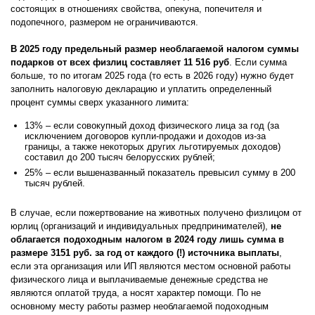
состоящих в отношениях свойства, опекуна, попечителя и
подопечного, размером не ограничиваются.
В 2025 году предельный размер необлагаемой налогом суммы
подарков от всех физлиц составляет 11 516 руб
. Если сумма
больше, то по итогам 2025 года (то есть в 2026 году) нужно будет
заполнить налоговую декларацию и уплатить определенный
процент суммы сверх указанного лимита:
13% – если совокупный доход физического лица за год (за
исключением договоров купли-продажи и доходов из-за
границы, а также некоторых других льготируемых доходов)
составил до 200 тысяч белорусских рублей;
25% – если вышеназванный показатель превысил сумму в 200
тысяч рублей.
В случае, если пожертвование на животных получено физлицом от
юрлиц (организаций и индивидуальных предпринимателей),
не
облагается подоходным налогом в 2024 году лишь сумма в
размере 3151 руб. за год от каждого (!) источника выплаты
,
если эта организация или ИП являются местом основной работы
физического лица и выплачиваемые денежные средства не
являются оплатой труда, а носят характер помощи. По не
основному месту работы размер необлагаемой подоходным