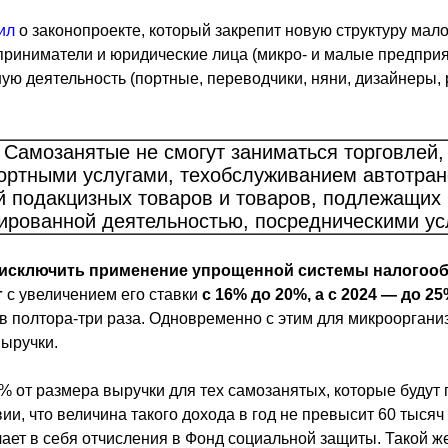
ил
о законопроекте, который закрепит новую структуру малог
риниматели и юридические лица (микро- и малые предприят
ю деятельность (портные, переводчики, няни, дизайнеры, 
Самозанятые не смогут заниматься торговлей,
ортными услугами, техобслуживанием автотран
й подакцизных товаров и товаров, подлежащих 
ированной деятельностью, посредническими ус
ю исключить применение упрощенной системы налогоо
г
с увеличением его ставки
с 16% до 20%, а с 2024 — до 25
и в полтора-три раза. Одновременно с этим для микроорган
ыручки.
 от размера выручки для тех самозанятых, которые будут 
и, что величина такого дохода в год не превысит 60 тысяч
ает в себя отчисления в Фонд социальной защиты. Такой ж