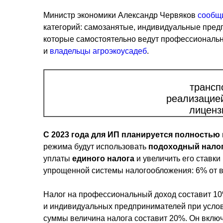
Министр экономики Александр Червяков
сообщ
категорий: самозанятые, индивидуальные предп
которые самостоятельно ведут профессиональну
и
владельцы агроэкоусадеб
.
трансп
реализацие
лиценз
С 2023 года для ИП планируется полность
режима будут использовать
подоходный нало
уплаты
единого налога
и увеличить его ставк
упрощенной системы налогообложения: 6% от в
Налог на профессиональный доход составит 10%
и индивидуальных предпринимателей при услови
суммы величина налога составит 20%. Он включ