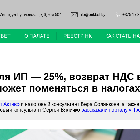
.Минск, ул.Пугачёвская, д.6, ком.504
info@pnkbel.by
+375 17 3
ТВЕТ
О ПАЛАТЕ
РЕЕСТР НК
КАК СТАТЬ 
ля ИП — 25%, возврат НДС в
ожет поменяться в налогах
т Актив»
и налоговый консультант Вера Солянкова, а также
говый консультант Сергей Вяличко
рассказали порталу «Пр