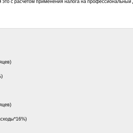
м это с расчетом применения налога на профессиональный 
яцев)
%)
яцев)
расходы*16%)