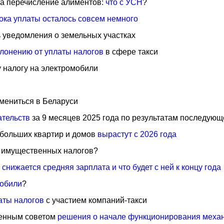
за перечисление алиментов:
что с УСН
?
рока уплаты осталось совсем немного
ь уведомления о земельных участках
лонению от уплаты налогов
в сфере такси
 налогу на электромобили
мениться в Беларуси
ательств
за 9 месяцев 2025 года по результатам последующ
 больших квартир и домов
вырастут с 2026 года
 имущественных налогов?
 снижается средняя зарплата и что будет с ней к концу года
мобили
?
аты налогов
с участием компаний-такси
венным советом
решения о начале функционирования меха