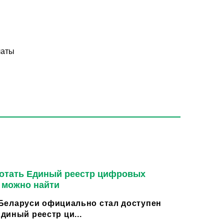
латы
ботать Единый реестр цифровых
м можно найти
в Беларуси официально стал доступен
диный реестр ци...