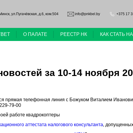
.Минск, ул.Пугачёвская, д.6, ком.504
info@pnkbel.by
+375 17 3
ТВЕТ
О ПАЛАТЕ
РЕЕСТР НК
КАК СТАТЬ 
овостей за 10-14 ноября 20
оится прямая телефонная линия с Божуком Виталием Иванов
 229-79-00
воей работе квадрокоптеры
ационного аттестата налогового консультанта
, допущенных