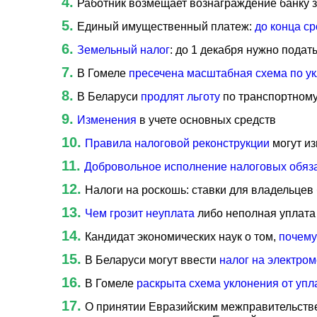
Работник возмещает вознаграждение банку 
Единый имущественный платеж:
до конца с
Земельный налог
: до 1 декабря нужно подат
В Гомеле
пресечена масштабная схема по ук
В Беларуси
продлят льготу
по транспортному
Изменения
в учете основных средств
Правила налоговой реконструкции
могут из
Добровольное исполнение налоговых обяз
Налоги на роскошь: ставки для владельцев
Чем грозит неуплата
либо неполная уплата
Кандидат экономических наук о том,
почему
В Беларуси могут ввести
налог на электро
В Гомеле
раскрыта схема уклонения от упл
О принятии Евразийским межправительст