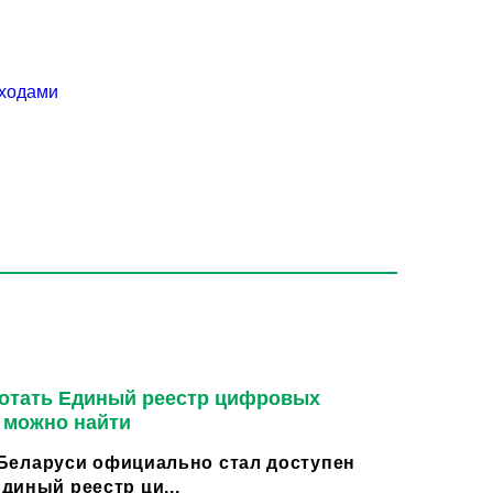
тходами
ботать Единый реестр цифровых
м можно найти
в Беларуси официально стал доступен
диный реестр ци...