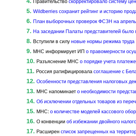
Правительство
скорректировало систему це
Wildberries сохранит рейтинг и историю про
План выборочных проверок ФСЗН на апрель
На заседании Палаты представителей было 
Вступили в силу
новые нормы режима труда 
МНС информирует ИП
о правомерности осущ
Разъяснение МНС
о порядке учета платеж
Россия ратифицировала
соглашение с Бел
Особенности представления налоговых дек
МНС напоминает
о необходимости предста
Об исключении отдельных товаров из пере
МНС:
о количестве моделей кассового обо
О конвенции
об избежании двойного налог
Расширен
список запрещенных на террито