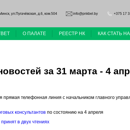
.Минск, ул.Пугачёвская, д.6, ком.504
info@pnkbel.by
+375 17 3
ТВЕТ
О ПАЛАТЕ
РЕЕСТР НК
КАК СТАТЬ 
востей за 31 марта - 4 апр
ится прямая телефонная линия с начальником главного упр
говых консультантов
по состоянию на 4 апреля
принят в двух чтениях