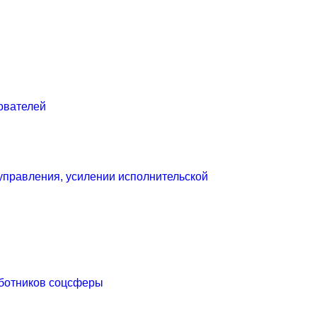
ователей
управления, усилении исполнительской
аботников соцсферы