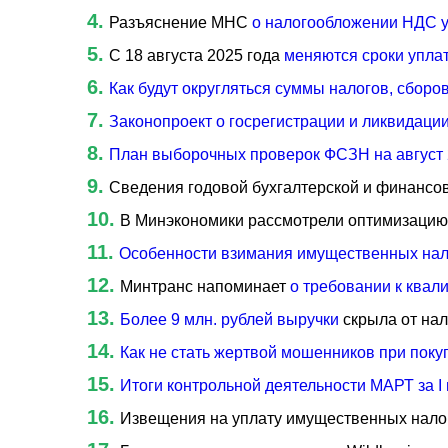
Разъяснение МНС
о налогообложении НДС у
С 18 августа 2025 года
меняются сроки упла
Как будут округляться суммы налогов, сборо
Законопроект о госрегистрации и ликвидаци
План выборочных проверок ФСЗН на август 
Сведения годовой бухгалтерской и финансов
В Минэкономики рассмотрели оптимизаци
Особенности взимания имущественных нало
Минтранс напоминает
о требовании к квал
Более 9 млн. рублей выручки
скрыла от на
Как не стать жертвой мошенников при покуп
Итоги контрольной деятельности МАРТ за I 
Извещения на уплату имущественных нало