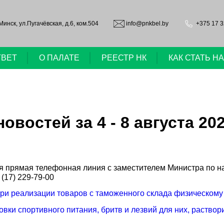
.Минск, ул.Пугачёвская, д.6, ком.504
info@pnkbel.by
+375 17 3
ТВЕТ
О ПАЛАТЕ
РЕЕСТР НК
КАК СТАТЬ 
востей за 4 - 8 августа 202
ится прямая телефонная линия с заместителем Министра по 
17) 229-79-00
ри реализации товаров с таможенного склада физическом
овки спортивного питания, бритв и лезвий для них, раство