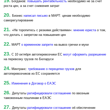
19.
Богданов:
повышать рентабельность
необходимо не за счет
роста цен, а за счет снижения затрат
20.
Бизнес
написал письмо
в МАРТ: ценам необходимо
саморегулирование
21.
«Не торопитесь с резкими действиями»:
мнение юриста
о том,
что делать с запретом на повышения цен
22.
МАРТ
о временном запрете
на вывоз гречки и муки
23.
С 10 октября автоперевозчики ЕС
могут оформить разрешение
на перевозку грузов по Беларуси
24.
Минтранс:
требование о перецепке грузов
для
автоперевозчиков из ЕС сохраняется
25.
Изменения в Договор о ЕАЭС
26.
Депутаты
ратифицировали соглашение
по ввозным
таможенным пошлинам в ЕАЭС
27.
Депутаты
ратифицировали соглашение
об обеспечении