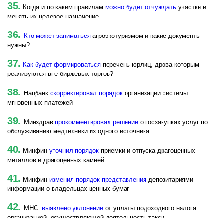
35.
Когда и по каким правилам
можно будет отчуждать
участки и
менять их целевое назначение
36.
Кто может заниматься
агроэкотуризмом и какие документы
нужны?
37.
Как будет формироваться
перечень юрлиц, дрова которым
реализуются вне биржевых торгов?
38.
Нацбанк
скорректировал порядок
организации системы
мгновенных платежей
39.
Минздрав
прокомментировал решение
о госзакупках услуг по
обслуживанию медтехники из одного источника
40.
Минфин
уточнил порядок
приемки и отпуска драгоценных
металлов и драгоценных камней
41.
Минфин
изменил порядок представления
депозитариями
информации о владельцах ценных бумаг
42.
МНС:
выявлено уклонение
от уплаты подоходного налога
организацией, осуществляющей деятельность такси