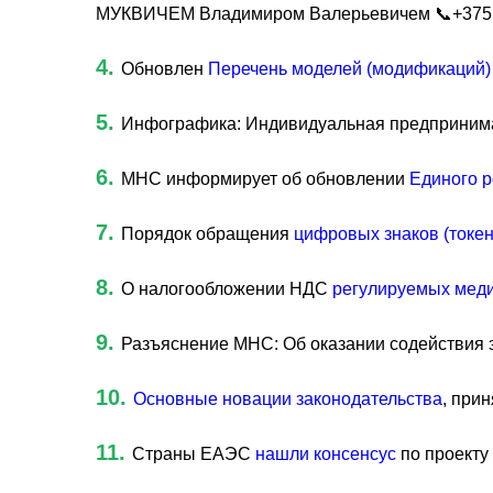
МУКВИЧЕМ Владимиром Валерьевичем 📞+375 (
4.
Обновлен
Перечень моделей (модификаций)
5.
Инфографика: Индивидуальная предпринима
6.
МНС информирует об обновлении
Единого р
7.
Порядок обращения
цифровых знаков (токен
8.
О налогообложении НДС
регулируемых меди
9.
Разъяснение МНС: Об оказании содействия
10.
Основные новации законодательства
, при
11.
Страны ЕАЭС
нашли консенсус
по проекту