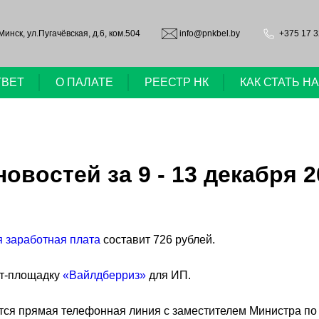
.Минск, ул.Пугачёвская, д.6, ком.504
info@pnkbel.by
+375 17 3
ТВЕТ
О ПАЛАТЕ
РЕЕСТР НК
КАК СТАТЬ 
востей за 9 - 13 декабря 2
 заработная плата
составит 726 рублей.
ет-площадку
«Вайлдберриз»
для ИП.
оится прямая телефонная линия с заместителем Министра п