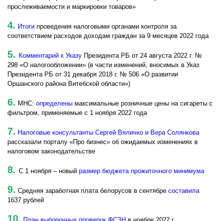
прослеживаемости и маркировки товаров»
4.
Итоги
проведения налоговыми органами контроля за
соответствием расходов доходам граждан за 9 месяцев 2022 года
5.
Комментарий к Указу
Президента РБ от 24 августа 2022 г. №
298 «О налогообложении» (в части изменений, вносимых в Указ
Президента РБ от 31 декабря 2018 г. № 506 «О развитии
Оршанского района Витебской области»)
6.
МНС:
определены
максимальные розничные цены на сигареты с
фильтром, применяемые с 1 ноября 2022 года
7.
Налоговые консультанты Сергей Вяличко и Вера Солянкова
рассказали порталу «Про бизнес» об ожидаемых изменениях в
налоговом законодательстве
8.
С 1 ноября – новый
размер бюджета прожиточного минимума
9.
Средняя заработная плата белорусов в сентябре
составила
1637 рублей
10.
План выборочных проверок ФСЗН
в ноябре 2022 г.